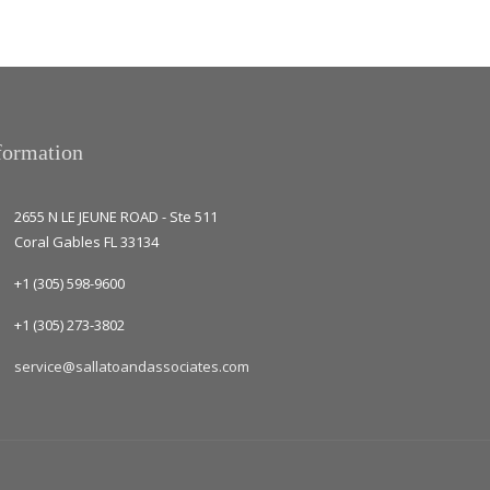
formation
2655 N LE JEUNE ROAD - Ste 511
Coral Gables FL 33134
+1 (305) 598-9600
+1 (305) 273-3802
service@sallatoandassociates.com