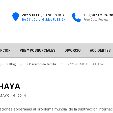
2655 N LE JEUNE ROAD
+1 (305) 598-9
Ste 511. Coral Gables FL 33134
Free Case Review
PCION
PRE Y POSNUPCIALES
DIVORCIO
ACCIDENTES
>
Blog
>
Derecho de familia
>
CONVENIO DE LA HAYA
 HAYA
MAYO 16, 2014
aciones soberanas al problema mundial de la sustracción internaci